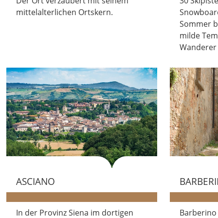
Der Ort verzaubert mit seinem
30 Skipist
mittelalterlichen Ortskern.
Snowboard
Sommer bi
milde Tem
Wanderer 
ASCIANO
BARBER
In der Provinz Siena im dortigen
Barberino 