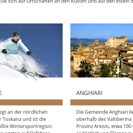
n Sie sich auf Ortschaften an den Küsten und auf den Insel
E
ANGHIARI
egt an der nördlichen
Die Gemeinde Anghiari li
 Toskana und ist die
oberhalb des Valtiberina 
ößte Wintersportregion.
Provinz Arezzo, etwa 100