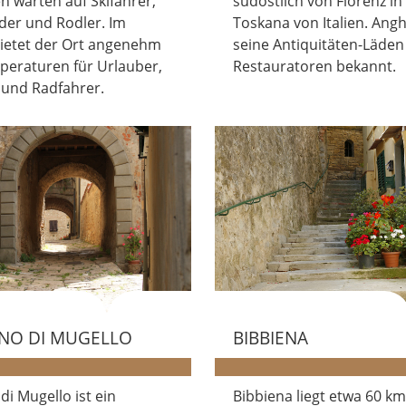
en warten auf Skifahrer,
südöstlich von Florenz in
er und Rodler. Im
Toskana von Italien. Anghi
etet der Ort angenehm
seine Antiquitäten-Läde
peraturen für Urlauber,
Restauratoren bekannt.
und Radfahrer.
INO DI MUGELLO
BIBBIENA
di Mugello ist ein
Bibbiena liegt etwa 60 km