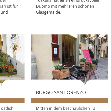
 der
Toskana hat einen eindrucksvollen
ari ist für
Duomo mit mehreren schönen
n und
Glasgemälde.
© Caroline Schott
BORGO SAN LORENZO
 östlich
Mitten in dem beschaulichen Tal