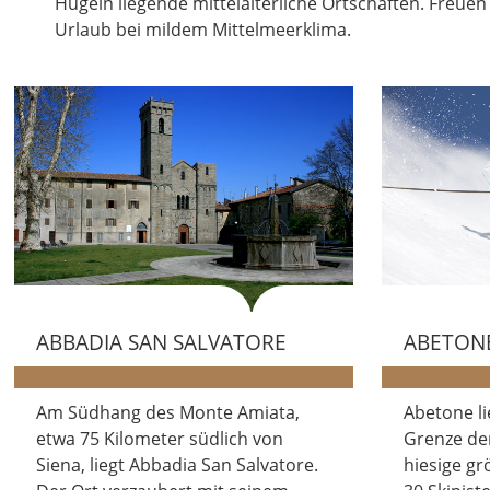
Hügeln liegende mittelalterliche Ortschaften. Freue
Urlaub bei mildem Mittelmeerklima.
ABBADIA SAN SALVATORE
ABETON
Am Südhang des Monte Amiata,
Abetone li
etwa 75 Kilometer südlich von
Grenze der
Siena, liegt Abbadia San Salvatore.
hiesige gr