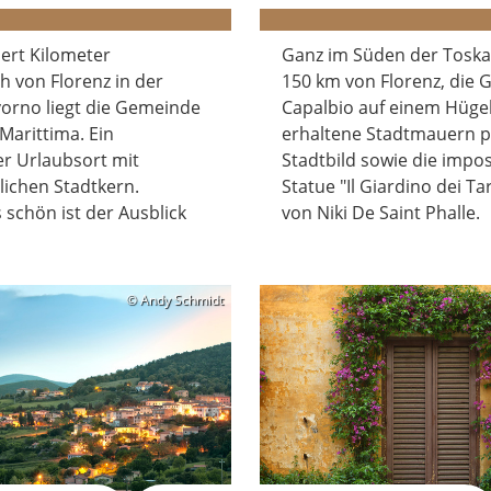
ert Kilometer
Ganz im Süden der Toska
h von Florenz in der
150 km von Florenz, die
vorno liegt die Gemeinde
Capalbio auf einem Hügel
Marittima. Ein
erhaltene Stadtmauern 
er Urlaubsort mit
Stadtbild sowie die impo
rlichen Stadtkern.
Statue "Il Giardino dei Ta
schön ist der Ausblick
von Niki De Saint Phalle.
.
© Andy Schmidt