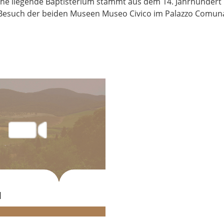
e liegende Baptisterium stammt aus dem 14. Jahrhundert und
 Besuch der beiden Museen Museo Civico im Palazzo Comuna
M