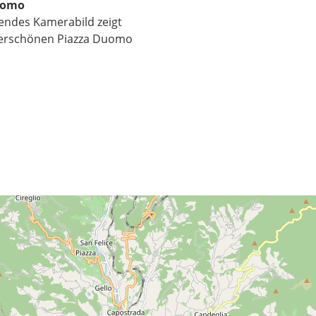
uomo
endes Kamerabild zeigt
erschönen Piazza Duomo