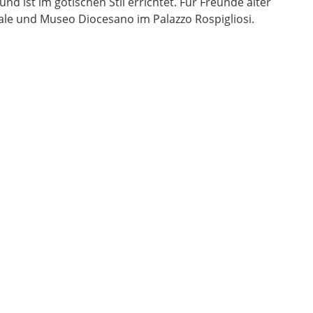
 ist im gotischen Stil errichtet. Für Freunde alter
le und Museo Diocesano im Palazzo Rospigliosi.