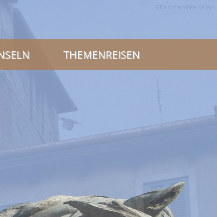
Bild: © Caroline Schott
INSELN
THEMENREISEN