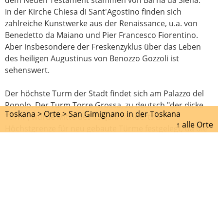
In der Kirche Chiesa di Sant'Agostino finden sich
zahlreiche Kunstwerke aus der Renaissance, u.a. von
Benedetto da Maiano und Pier Francesco Fiorentino.
Aber insbesondere der Freskenzyklus über das Leben
des heiligen Augustinus von Benozzo Gozzoli ist
sehenswert.
Der höchste Turm der Stadt findet sich am Palazzo del
Popolo. Der Turm Torre Grossa, zu deutsch "der dicke
Toskana >
Orte >
San Gimignano in der Toskana
Turm", wurde Mitte des 13. Jahrhunderts als
↑ alle Orte
Höchstgrenze für neu gebaute Türme festgelegt, da die
Türme in dem Machtstreben der konkurrierenden
Familien immer höher und somit auch instabiler
wurden.
> Hotel &
Übernachtung in
San Gimignano