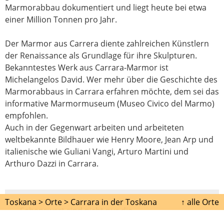
Marmorabbau dokumentiert und liegt heute bei etwa
einer Million Tonnen pro Jahr.
Der Marmor aus Carrera diente zahlreichen Künstlern
der Renaissance als Grundlage für ihre Skulpturen.
Bekanntestes Werk aus Carrara-Marmor ist
Michelangelos David. Wer mehr über die Geschichte des
Marmorabbaus in Carrara erfahren möchte, dem sei das
informative Marmormuseum (Museo Civico del Marmo)
empfohlen.
Auch in der Gegenwart arbeiten und arbeiteten
weltbekannte Bildhauer wie Henry Moore, Jean Arp und
italienische wie Guliani Vangi, Arturo Martini und
Arthuro Dazzi in Carrara.
Toskana >
Orte >
Carrara in der Toskana
↑ alle Orte
Sehenswert sind nicht nur die
Marmorsteinbrüche, auch in der Stadt gibt es